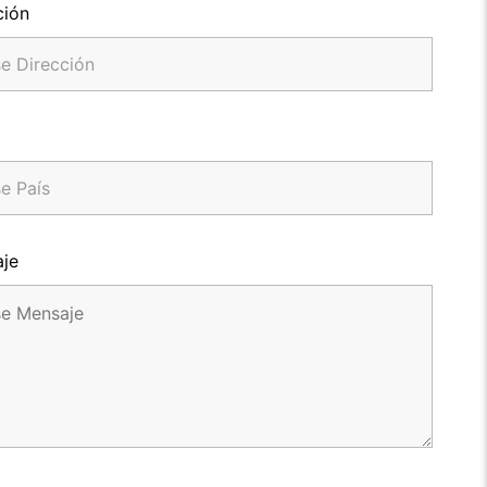
ción
je