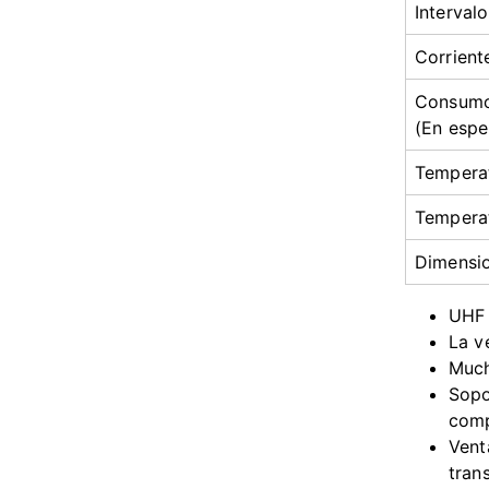
Interval
Corrient
Consumo
(En espe
Tempera
Tempera
Dimensi
UHF 
La v
Much
Sopo
comp
Vent
tran