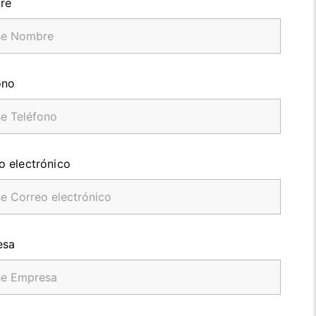
re
ono
o electrónico
esa