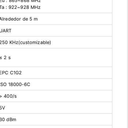
Eu : 865~868 MHz
Ta : 922~928 MHz
Alrededor de 5 m
UART
250 KHz(customizable)
≤ 2 s
EPC C1G2
ISO 18000-6C
> 400/s
5V
30 dBm