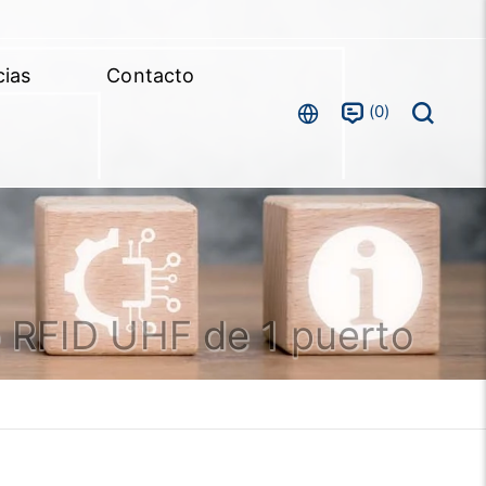
cias
Contacto
0
 RFID UHF de 1 puerto