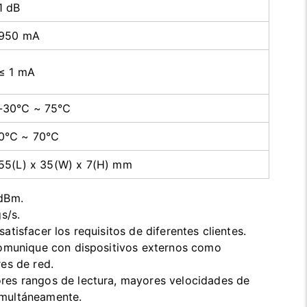
1 dB
950 mA
≤ 1 mA
-30℃ ~ 75℃
0℃ ~ 70℃
55(L) x 35(W) x 7(H) mm
0dBm.
s/s.
isfacer los requisitos de diferentes clientes.
comunique con dispositivos externos como
es de red.
es rangos de lectura, mayores velocidades de
simultáneamente.