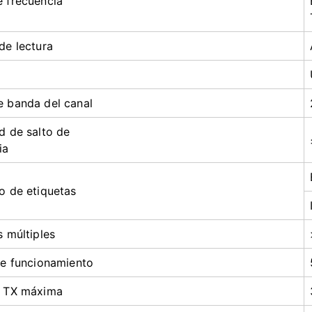
 frecuencia
de lectura
 banda del canal
d de salto de
ia
o de etiquetas
s múltiples
de funcionamiento
a TX máxima