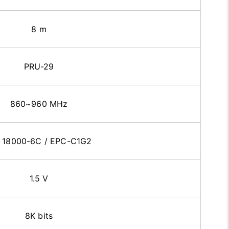
8 m
PRU-29
860~960 MHz
 18000-6C / EPC-C1G2
1.5 V
8K bits