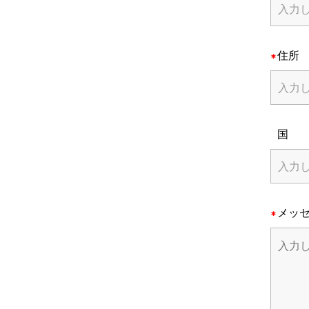
住所
国
メッ