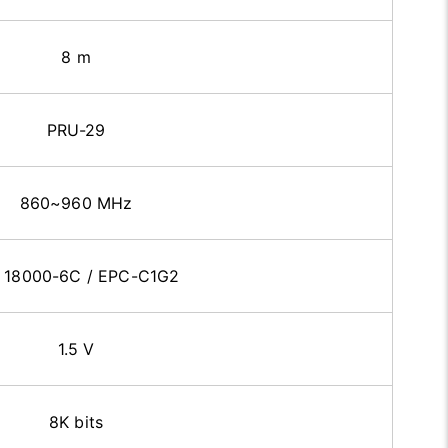
8 m
PRU-29
860~960 MHz
 18000-6C / EPC-C1G2
1.5 V
8K bits