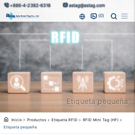
+886-4-2382-6318
astag@astag.com
0
Etiqueta pequeña
Inicio
Productos
Etiqueta RFID
RFID Mini Tag (HF)
Etiqueta pequeña