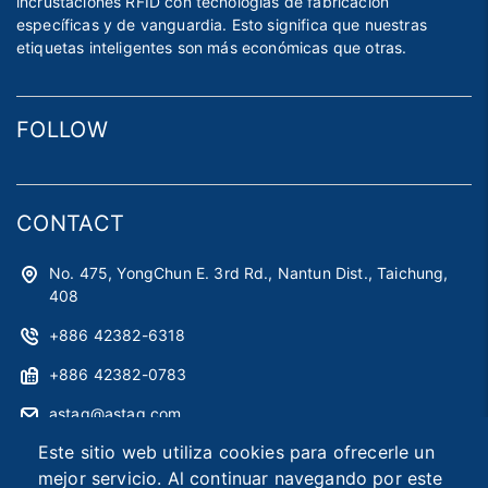
incrustaciones RFID con tecnologías de fabricación
específicas y de vanguardia. Esto significa que nuestras
etiquetas inteligentes son más económicas que otras.
FOLLOW
CONTACT
No. 475, YongChun E. 3rd Rd., Nantun Dist., Taichung,
408
+886 42382-6318
+886 42382-0783
astag@astag.com
Este sitio web utiliza cookies para ofrecerle un
roger@astag.com
mejor servicio. Al continuar navegando por este