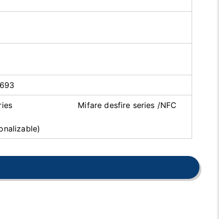
5693
Code series Mifare desfire series /NFC
onalizable)