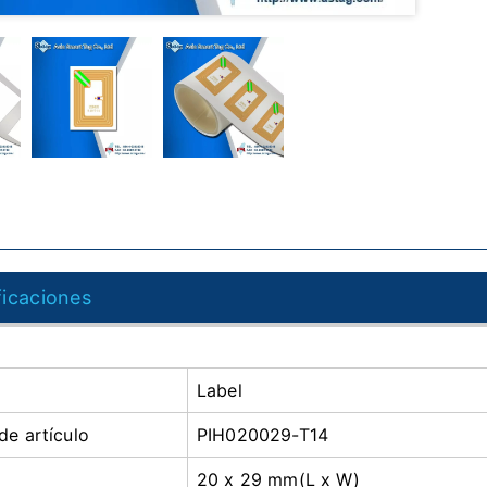
ficaciones
Label
e artículo
PIH020029-T14
20 x 29 mm(L x W)