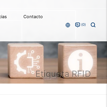
cias
Contacto
0
Etiqueta RFID