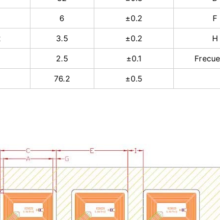
1
6
±0.2
F
2
3.5
±0.2
H
2.5
±0.1
Frecue
76.2
±0.5