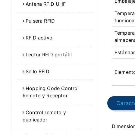
Embalaj
Antena RFID UHF
Tempera
funcion
Pulsera RFID
Tempera
RFID activo
almacen
Estándar
Lector RFID portátil
Sello RFID
Element
Hopping Code Control
Remoto y Receptor
Caracte
Control remoto y
duplicador
Dimensio