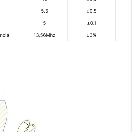
5.5
±0.5
5
±0.1
ncia
13.56Mhz
±3%