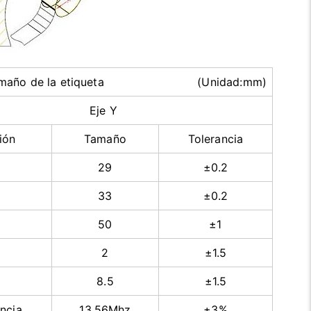
el tamaño de la etiqueta (Unidad:mm)
Eje Y
ión
Tamaño
Tolerancia
29
±0.2
33
±0.2
50
±1
2
±1.5
8.5
±1.5
ncia
13.56Mhz
±3%