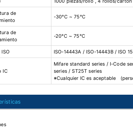
e
1000 piezas/rollo , 4 rollos/cartón
tura de
-30°C ~ 75°C
amiento
tura de
-20°C ~ 75°C
amiento
 ISO
ISO-14443A / ISO-14443B / ISO 1
Mifare standard series / I-
o IC
series / ST25T series
※Cualquier IC es aceptable (pers
rísticas
nes