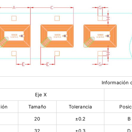
Informaci
Eje X
ción
Tamaño
Tolerancia
Posic
20
±0.2
B
32
±0.3
D