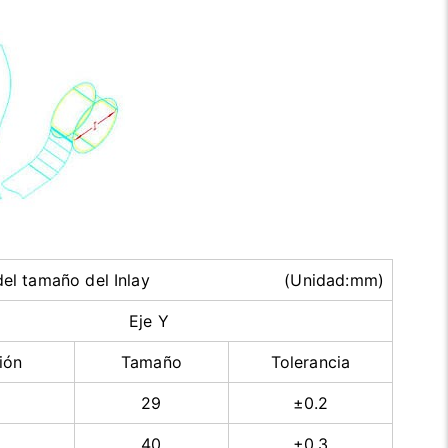
ón del tamaño del Inlay (Unidad:mm)
Eje Y
ión
Tamaño
Tolerancia
29
±0.2
40
±0.3