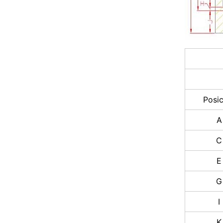
Posi
A
C
E
G
I
K