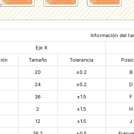
Información d
Eje X
ción
Tamaño
Tolerancia
Posic
20
±0.2
B
24
±0.2
D
36
±1.5
F
2
±1.5
H
12
±1.5
J
76.2
±0.5
Frecue