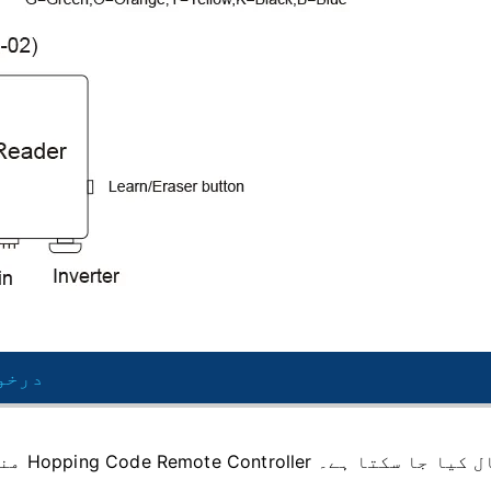
درخو
Hopping  کے ساتھ استعمال کیا جا سکتا ہے۔