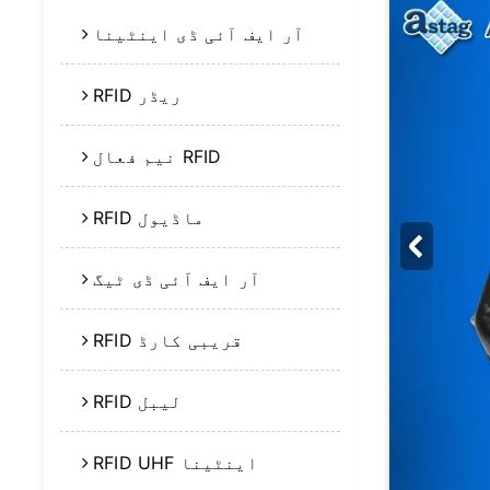
آر ایف آئی ڈی اینٹینا
RFID ریڈر
نیم فعال RFID
RFID ماڈیول
آر ایف آئی ڈی ٹیگ
RFID قریبی کارڈ
RFID لیبل
RFID UHF اینٹینا