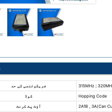
ت
فریکوئنسی کی حد
Hopping Code
کوڈ
2A1B , 3A(Can C
آؤٹ پٹ کرنٹ