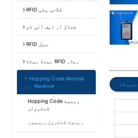
RFID کلائی پٹی
فعال آر ایف آئی ڈی
RFID سیل
ہینڈ ہیلڈ RFID ریڈر
Hopping Code Remote
فصیلات
اور Receiver
Hopping Code ریموٹ
کنٹرولر
ریموٹ کنٹرول ریسیور