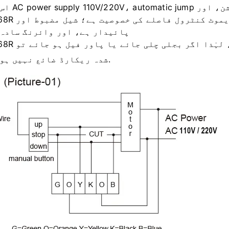
RH268R میں اعلیٰ حساسیت والی وصولی اور طوی
پائیدار ہے، اور وائرنگ سادہ 
RH268R میں میموری ڈیوائس موجود ہے، لہٰذا اگر
شدہ ریکارڈ ضائع نہیں ہوں گے.