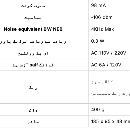
98 mA
مصرف کرنٹ
-106 dbm
حساسیت
Noise equivalent BW NEB
4KHz Max
0.3 W
زیادہ سے زیادہ لوڈنگ پاور
AC 110V / 220V
ان پٹ وولٹیج
AC 6A / 120V
آؤٹ پٹ salf لوڈنگ
کالا، سبز
رنگ
400 g
وزن
185 x 95 x 48 m
سائز