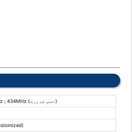
315MHz ; 320MHz ; 434MHz (حسبِ ضرورت)
ustomized)