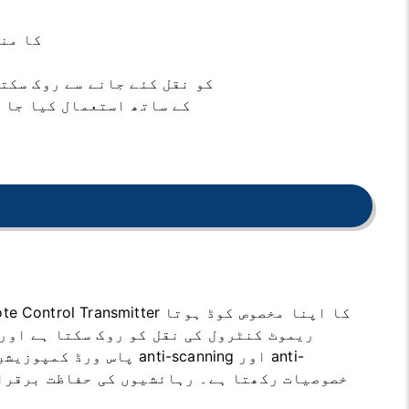
ہر smitter
Hopping code system Remote Control کو نقل کئے ج
electric roll-up shutter اور electric high-speed door کے ساتھ ا
ہے۔ Hopping Code system ریموٹ کنٹرول کی نقل کو روک س