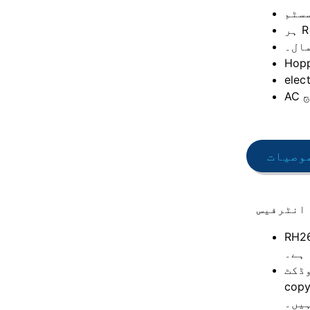
ال۔
وصیات
انٹرفیس
 ہر Remote Control Transmitter کا اپنا مخصوص کوڈ ہوتا
ہے جس کا ڈیزائن anti-scanning اور anti-
 برقرار رکھنے کے لیے پاس ورڈ کی نقل ہونے کی کوئی فکر
یں۔