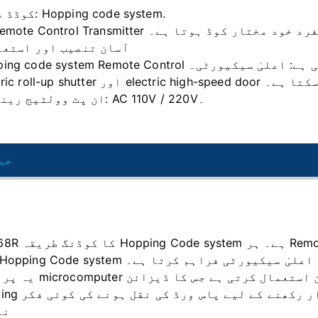
کوڈڈ سسٹم: Hopping code system.
Remote Control Tran کا منفرد خود مختار کوڈ ہوتا ہے۔
آسان تنصیب اور استعم
انے سے روک سکتی ہے: اعلیٰ سیکیورٹی۔
ستعمال کیا جا سکتا ہے۔
AC ان پٹ وولٹیج رینج: AC 110V / 220V۔
خص
RH268R کا کوڈنگ طریقہ Hopping Code system ہے۔
کتا ہے اور اعلیٰ سیکیورٹی فراہم کرتا ہے۔
یہ پروڈکٹ microcomputer پاس ورڈ کمپوزیشن استعمال کرتی 
copying خصوصیات رکھتا ہے۔ رہائشیوں کی حفاظت
نہ