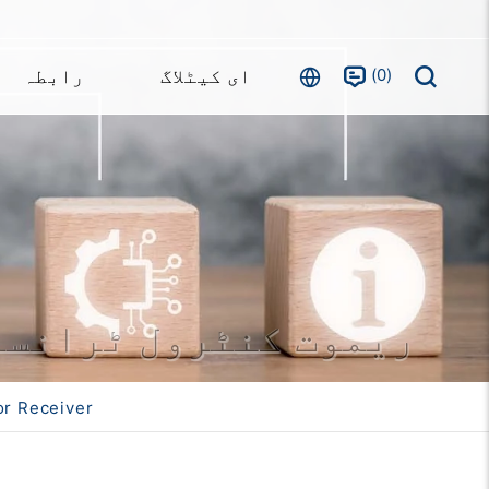
0
ای کیٹلاگ
رابطہ
ریموت کنٹرول ٹرانسم
or Receiver