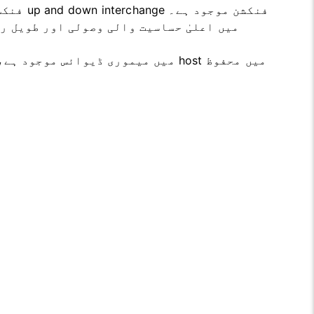
اس میں AC power supply 110V/220V، automatic jump فنکشن، اور up and down interchange فنکشن موجود ہے۔