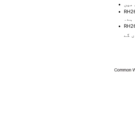
ل ریموٹ کنٹرول فاصلے کی خصوصیت ہے؛ شیل مضبوط اور
ہے۔
 بجلی چلی جائے یا پاور فیل ہو جائے تو host میں محفوظ