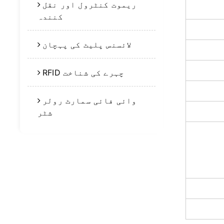
ریموت کنٹرول اور نقل
کنندہ
لائسنس پلیٹ کی پہچان
RFID چہرے کی شناخت
وائی فائی سمارٹ رولر
شٹر