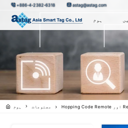
+886-4-2382-6318
astag@astag.com
ں
ہوم
 Receiver
مصنوعات
ہوم