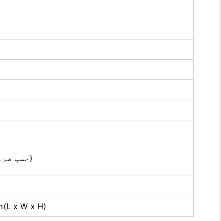
(حسبِ ضرورت رنگ دستیاب)
m(L x W x H)