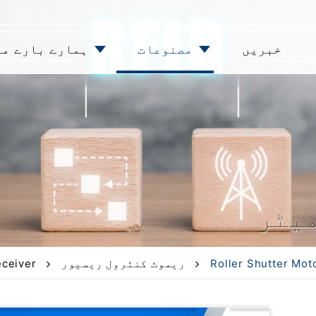
خبریں
مصنوعات
ہمارے بارے می
یٹر
Roller Shutter Mot
ریموٹ کنٹرول ریسیور
Hopping Code Remote اور