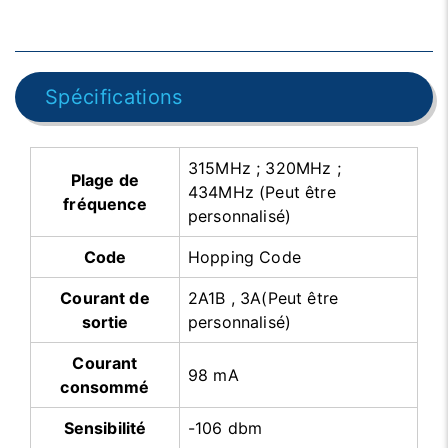
Spécifications
315MHz ; 320MHz ;
Plage de
434MHz (Peut être
fréquence
personnalisé)
Code
Hopping Code
Courant de
2A1B , 3A(Peut être
sortie
personnalisé)
Courant
98 mA
consommé
Sensibilité
-106 dbm