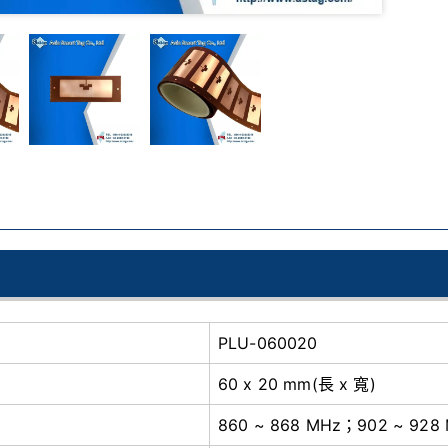
PLU-060020
60 x 20 mm(長 x 寬)
860 ~ 868 MHz；902 ~ 928