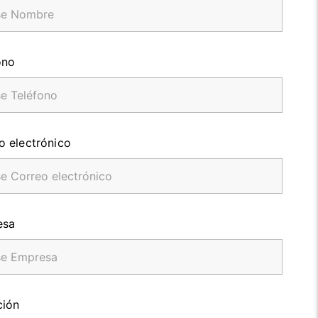
ono
o electrónico
esa
ción