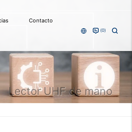
cias
Contacto
0
Lector UHF de mano