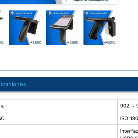
ficaciones
ia
902 ~ 
SO
ISO 1
Interf