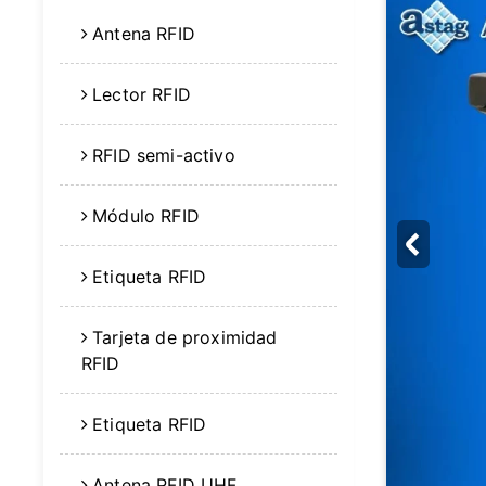
Antena RFID
Lector RFID
RFID semi-activo
Módulo RFID
Etiqueta RFID
Tarjeta de proximidad
RFID
Etiqueta RFID
Antena RFID UHF