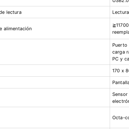
USB2.0
e lectura
Lectura
≧1170
e alimentación
reempl
Puerto 
carga r
PC y c
170 x 8
Pantall
Sensor 
electró
Octa-c