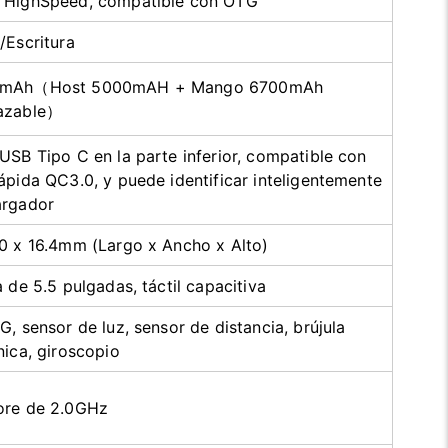
 HighSpeed, compatible con OTG
/Escritura
0mAh（Host 5000mAH + Mango 6700mAh
azable）
USB Tipo C en la parte inferior, compatible con
ápida QC3.0, y puede identificar inteligentemente
argador
0 x 16.4mm (Largo x Ancho x Alto)
a de 5.5 pulgadas, táctil capacitiva
G, sensor de luz, sensor de distancia, brújula
nica, giroscopio
ore de 2.0GHz