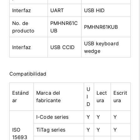
Interfaz
UART
USB HID
No. de
PMHNR61C
PMHNR61KUB
producto
UB
USB keyboard
Interfaz
USB CCID
wedge
Compatibilidad
U
Estánd
Marca del
Lect
Escrit
I
ar
fabricante
ura
ura
D
I-Code series
Y
Y
Y
ISO
TiTag series
Y
Y
Y
15693