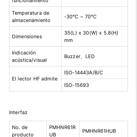
funcionamiento
Temperatura de
-30℃ ~ 70
℃
almacenamiento
35(L) x 30(W) x 5.8(H)
Dimensiones
mm
Indicación
Buzzer、LED
acústica/visual
ISO-14443A/B/C
El lector HF admite
ISO-15693
Interfaz
No. de
PMHNR61R
PMHNR61HUB
producto
UB