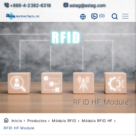
+886-4-2382-6318
astag@astag.com
0
RFID HF Module
Inicio
Productos
Módulo RFID
Módulo RFID HF
RFID HF Module