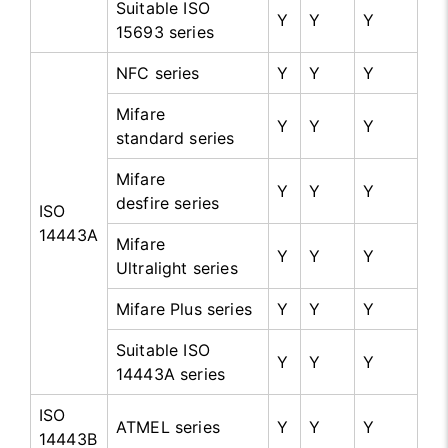
Suitable ISO
Y
Y
Y
15693 series
NFC series
Y
Y
Y
Mifare
Y
Y
Y
standard series
Mifare
Y
Y
Y
desfire series
ISO
14443A
Mifare
Y
Y
Y
Ultralight series
Mifare Plus series
Y
Y
Y
Suitable ISO
Y
Y
Y
14443A series
ISO
ATMEL series
Y
Y
Y
14443B