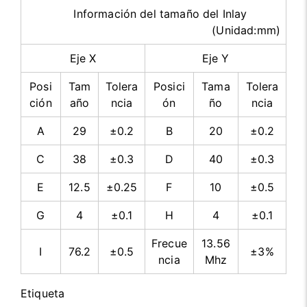
Información del tamaño del Inlay
(Unidad:mm)
Eje X
Eje Y
Posi
Tam
Tolera
Posici
Tama
Tolera
ción
año
ncia
ón
ño
ncia
A
29
±0.2
B
20
±0.2
C
38
±0.3
D
40
±0.3
E
12.5
±0.25
F
10
±0.5
G
4
±0.1
H
4
±0.1
Frecue
13.56
I
76.2
±0.5
±3%
ncia
Mhz
Etiqueta