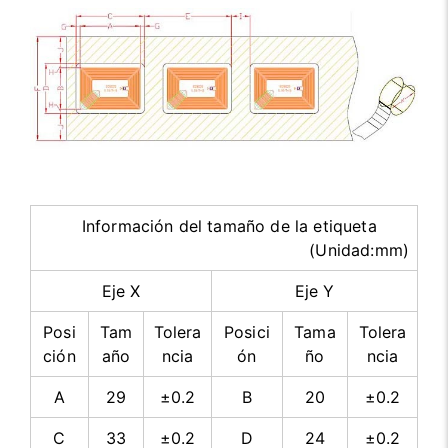
Información del tamaño de la etiqueta
(Unidad:mm)
Eje X
Eje Y
Posi
Tam
Tolera
Posici
Tama
Tolera
ción
año
ncia
ón
ño
ncia
A
29
±0.2
B
20
±0.2
C
33
±0.2
D
24
±0.2