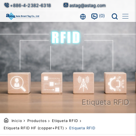
+886-4-2382-6318
astag@astag.com
0
Etiqueta RFID
Inicio
Productos
Etiqueta RFID
Etiqueta RFID HF (copper+PET)
Etiqueta RFID