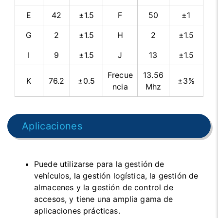
E
42
±1.5
F
50
±1
G
2
±1.5
H
2
±1.5
I
9
±1.5
J
13
±1.5
Frecue
13.56
K
76.2
±0.5
±3%
ncia
Mhz
Aplicaciones
Puede utilizarse para la gestión de
vehículos, la gestión logística, la gestión de
almacenes y la gestión de control de
accesos, y tiene una amplia gama de
aplicaciones prácticas.