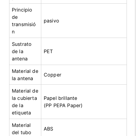
Principio
de
pasivo
transmisió
n
Sustrato
de la
PET
antena
Material de
Copper
la antena
Material de
la cubierta
Papel brillante
de la
(PP PEPA Paper)
etiqueta
Material
ABS
del tubo