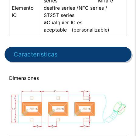
series Mifare
Elemento
desfire series /NFC series /
IC
ST25T series
※Cualquier IC es
aceptable (personalizable)
Características
Dimensiones