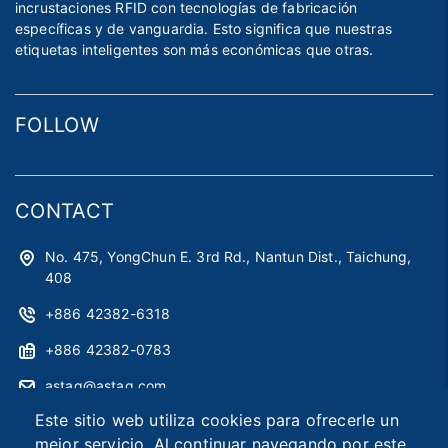
incrustaciones RFID con tecnologías de fabricación
específicas y de vanguardia. Esto significa que nuestras
etiquetas inteligentes son más económicas que otras.
FOLLOW
CONTACT
No. 475, YongChun E. 3rd Rd., Nantun Dist., Taichung,
408
+886 42382-6318
+886 42382-0783
astag@astag.com
Este sitio web utiliza cookies para ofrecerle un
roger@astag.com
mejor servicio. Al continuar navegando por este