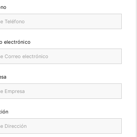
ono
o electrónico
esa
ción