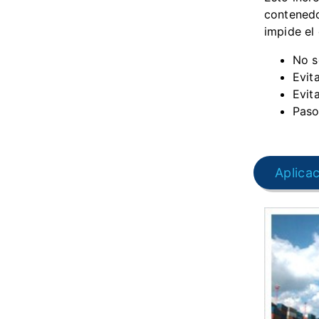
contenedo
impide el
No s
Evit
Evita
Paso
Aplica