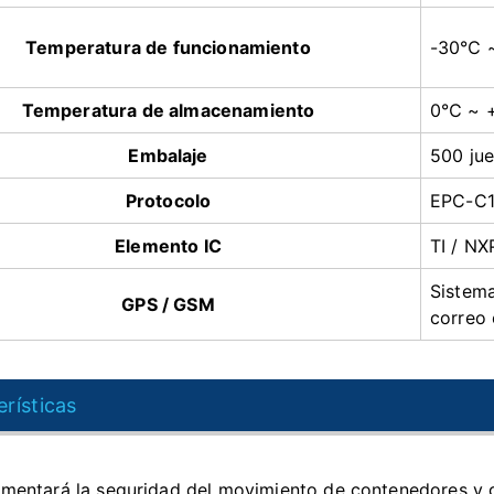
Temperatura de funcionamiento
-30
℃
~
Temperatura de almacenamiento
0℃ ~ 
Embalaje
500 ju
Protocolo
EPC-C1
Elemento IC
TI / N
Sistema
GPS / GSM
correo 
rísticas
ementará la seguridad del movimiento de contenedores y 