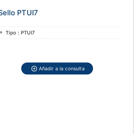
Sello PTUI7
Tipo：PTUI7
Añadir a la consulta