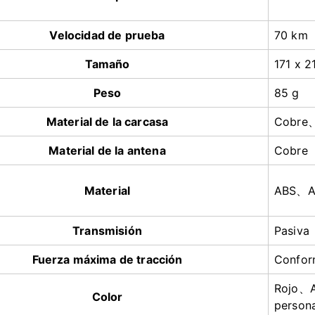
Velocidad de prueba
70 km
Tamaño
171 x 2
Peso
85 g
Material de la carcasa
Cobre、
Material de la antena
Cobre
Material
ABS
、
A
Transmisión
Pasiva
Fuerza máxima de tracción
Confor
Rojo、A
Color
persona