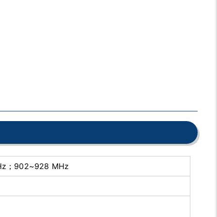
Hz；902~928 MHz
9