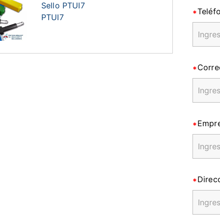
Sello PTUI7
Teléf
PTUI7
Corre
Empr
Direc