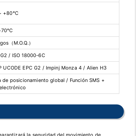
 +80
℃
+70℃
egos（M.O.Q.）
G2 / ISO 18000-6C
XP UCODE EPC G2 / Impinj Monza 4 / Alien H3
 de posicionamiento global / Función SMS +
electrónico
garantizará la seguridad del movimiento de