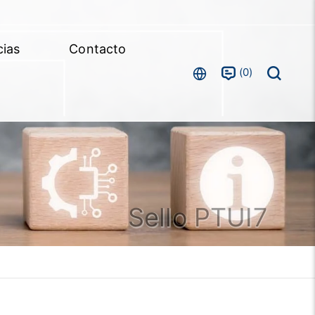
cias
Contacto
0
Sello PTUI7