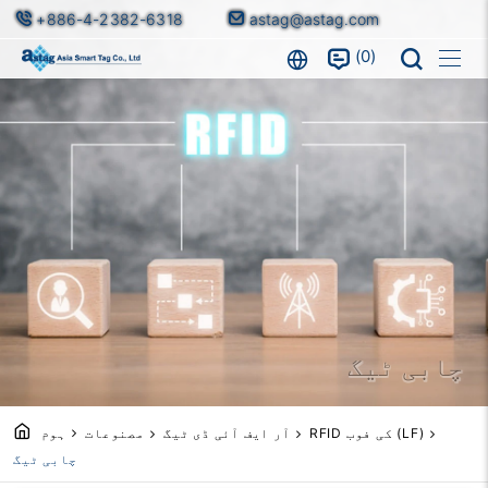
+886-4-2382-6318
astag@astag.com
0
چابی ٹیگ
RFID کی فوب (LF)
آر ایف آئی ڈی ٹیگ
مصنوعات
ہوم
چابی ٹیگ