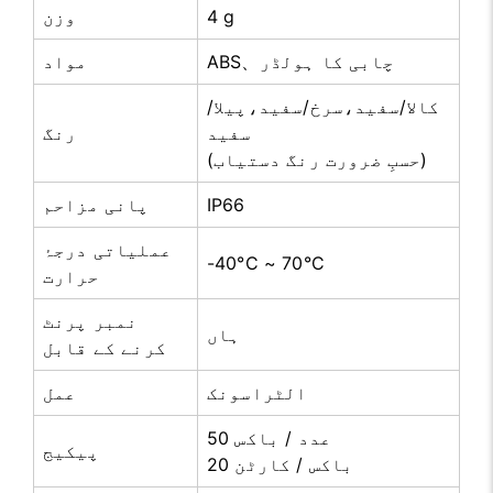
4 g
وزن
ABS、چابی کا ہولڈر
مواد
کالا/سفید،سرخ/سفید،پیلا/
سفید
رنگ
(حسبِ ضرورت رنگ دستیاب)
IP66
پانی مزاحم
عملیاتی درجۂ
-40°C ~ 70°C
حرارت
نمبر پرنٹ
ہاں
کرنے کے قابل
الٹراسونک
عمل
50 عدد / باکس
پیکیج
20 باکس / کارٹن