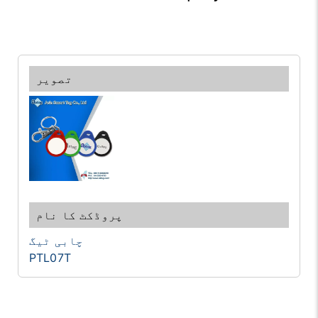
چابی ٹیگ
PTL07T