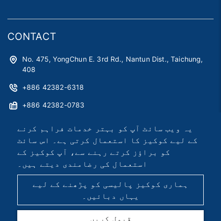
CONTACT
No. 475, YongChun E. 3rd Rd., Nantun Dist., Taichung,
408
+886 42382-6318
+886 42382-0783
astag@astag.com
یہ ویب سائٹ آپ کو بہتر خدمات فراہم کرنے
کے لیے کوکیز کا استعمال کرتی ہے۔ اس سائٹ
roger@astag.com
کو براؤز کرتے رہنے سے، آپ کوکیز کے
استعمال کی رضامندی دیتے ہیں۔
2026 © Asia Smart Tag Co., Ltd.
Designed by
首岳資訊
.
ہماری کوکیز پالیسی کو پڑھنے کے لیے
سائٹ کا نقشہ
یہاں دبائیں۔
قبول کریں