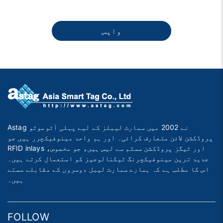
واپس
Astag نے 2002 میں سمارٹ لیبلز کے لیے پہلی آٹوموٹو
پروڈکشن لائن متعارف کرائی۔ اور ہم واحد مینوفیکچرر ہیں جو
RFID inlays اور ٹیگز پروڈکشن سسٹم سے لیس ہیں، جو مخصوص،
جدید ترین مینوفیکچرنگ ٹیکنالوجیز کو استعمال کرتے ہیں۔
اس کا مطلب ہے کہ ہمارے سمارٹ لیبل دوسروں کے مقابلے سستے
ہیں۔
FOLLOW