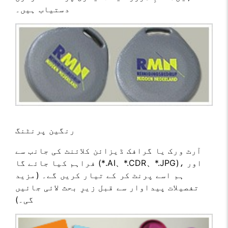
دستیاب ہیں۔
رنگین پرنٹنگ
آرٹ ورک یا گرافک ڈیزائن کلائنٹ کی جانب سے
فراہم کیا جائے گا (*.AI、*.CDR、*.JPG)، اور
ہم اسے پرنٹ کر کے تیار کریں گے۔ (مزید
تفصیلات پیداوار سے قبل زیرِ بحث لائی جائیں
گی۔)