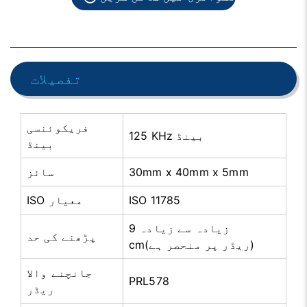
تفصیلات
فریکوئنسی
125 KHz بینڈ
بینڈ
30mm x 40mm x 5mm
سائز
ISO 11785
ISO معیار
زیادہ سے زیادہ 9
پڑھنے کی حد
cm(ریڈر پر منحصر ہے)
جانچنے والا
PRL578
ریڈر