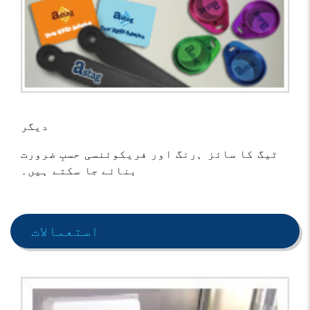
دیگر
ٹیگ کا سائز、رنگ اور فریکوئنسی حسبِ ضرورت
بنائے جا سکتے ہیں۔
استعمالات