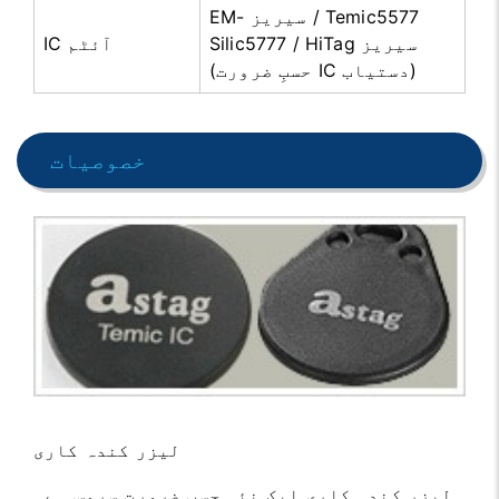
EM- سیریز / Temic5577
Silic5777 / HiTag سیریز
IC آئٹم
(حسبِ ضرورت IC دستیاب)
خصوصیات
لیزر کندہ کاری
لیزر کندہ کاری ایک نئی حسبِ ضرورت سروس ہے۔