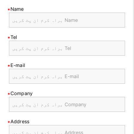
Name
Tel
E-mail
Company
Address