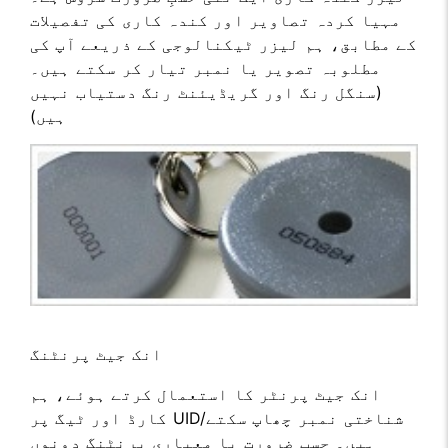
مہیا کردہ تصاویر اور کندہ کاری کی تفصیلات
کے مطابق، ہم لیزر ٹیکنالوجی کے ذریعے آپ کی
مطلوبہ تصویر یا نمبر تیار کر سکتے ہیں۔
(سنگل رنگ اور گریڈیئنٹ رنگ دستیاب نہیں
ہیں)
انک جیٹ پرنٹنگ
انک جیٹ پرنٹر کا استعمال کرتے ہوئے، ہم
کارڈ اور ٹیگ پر UID/شناختی نمبر چھاپ سکتے
ہیں۔ حسبِ ضرورت یا معیاری پرنٹنگ دونوں