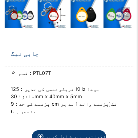
چابی ٹیگ
قسم：PTL07T
فریکوئنسی کی حدیں：125 KHz بینڈ
سائز：30mm x 40mm x 5mm
پڑھنے کی حد：9 cm تک(پڑھنے والے آلے پر
منحصر ہے)
انکوائری میں شامل کریں