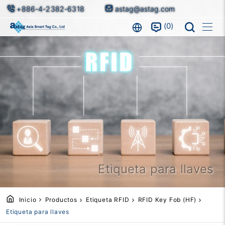
+886-4-2382-6318
astag@astag.com
0
Etiqueta para llaves
Inicio
Productos
Etiqueta RFID
RFID Key Fob (HF)
Etiqueta para llaves