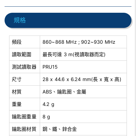
規格
頻段
860~868 MHz ; 902~930 MHz
讀取範圍
最長可達 3 m(視讀取器而定)
測試讀取器
PRU15
尺寸
28 x 44.6 x 6.24 mm(長 x 寬 x 高)
材質
ABS、鑰匙圈、金屬
重量
4.2 g
鑰匙圈重量
8 g
鑰匙圈材質
鋼、鐵、鋅合金