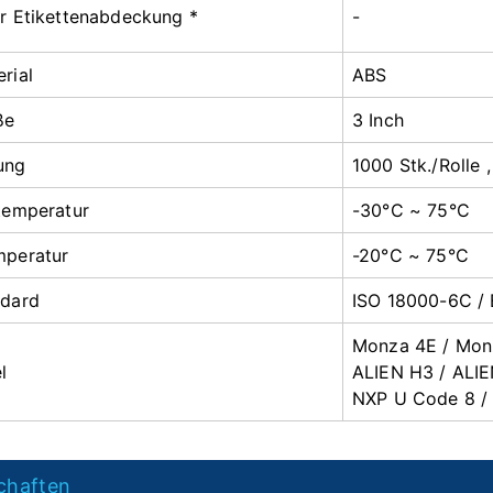
r Etikettenabdeckung *
-
rial
ABS
ße
3 Inch
ung
1000 Stk./Rolle 
temperatur
-30°C ~ 75°C
mperatur
-20°C ~ 75°C
ndard
ISO 18000-6C /
Monza 4E / Mon
l
ALIEN H3 / ALI
NXP U Code 8 /
chaften