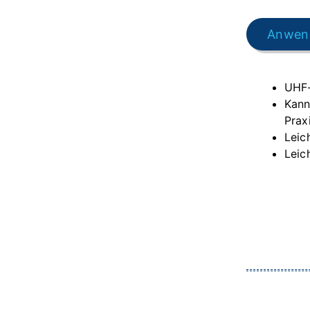
Anwen
UHF-
Kann
Prax
Leic
Leic