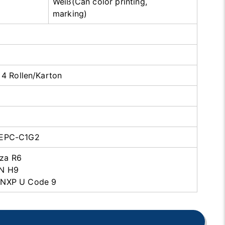
Weiß(Can color printing,
marking)
, 4 Rollen/Karton
 EPC-C1G2
za R6
EN H9
 NXP U Code 9