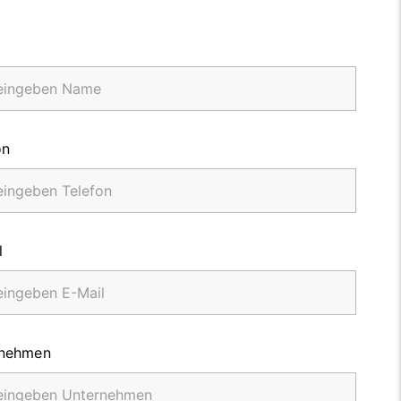
on
l
rnehmen