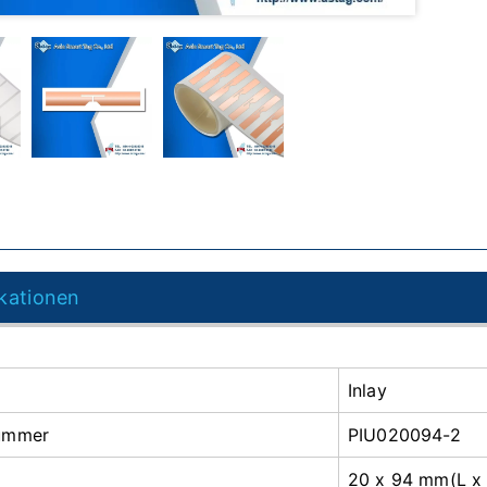
ikationen
Inlay
nummer
PIU020094-2
20 x 94 mm(L x 