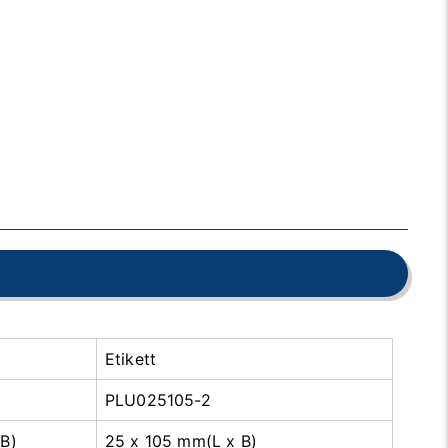
Etikett
PLU025105-2
B)
25 x 105 mm(L x B)