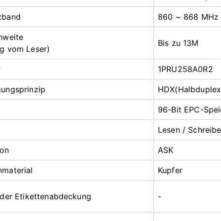
zband
860 ~ 868 MHz
hweite
Bis zu 13M
g vom Leser)
r
1PRU258A0R2
ungsprinzip
HDX(Halbduplex
96-Bit EPC-Speic
Lesen / Schreib
ion
ASK
material
Kupfer
 der Etikettenabdeckung
-