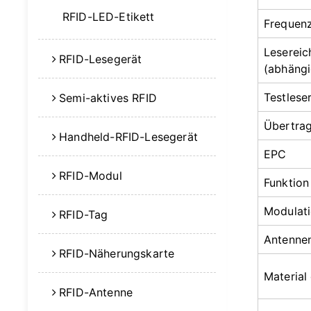
RFID-LED-Etikett
Frequen
Lesereic
RFID-Lesegerät
(abhängi
Testlese
Semi-aktives RFID
Übertrag
Handheld-RFID-Lesegerät
EPC
RFID-Modul
Funktion
Modulat
RFID-Tag
Antennen
RFID-Näherungskarte
Material
RFID-Antenne