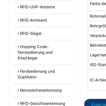
Farbe de
RFID-UHF-Antenne
Rohrmate
RFID-Armband
Rohrgrö
RFID-Siegel
Verpack
Betriebs
Hopping Code-
Fernbedienung und
Lagerte
Empfänger
ISO-Sta
Fernbedienung und
Duplikator
IC-Artike
Kennzeichenerkennung
RFID-Gesichtserkennung
Eigens