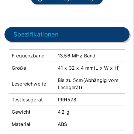
Spezifikationen
Frequenzband
13.56 MHz Band
Größe
41 x 32 x 4 mm(L x W x H)
Bis zu 5cm(Abhängig vom
Lesereichweite
Lesegerät)
Testlesegerät
PRH578
Gewicht
4.2 g
Material
ABS