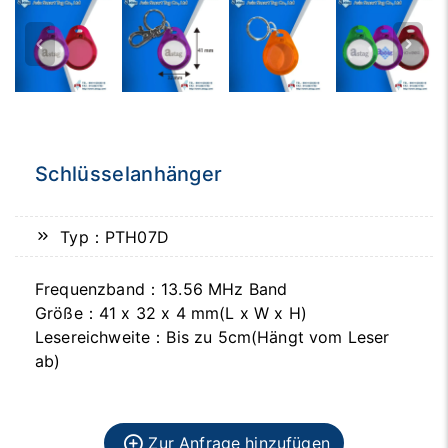
Schlüsselanhänger
Typ：PTH07D
Frequenzband：13.56 MHz Band
Größe：41 x 32 x 4 mm(L x W x H)
Lesereichweite：Bis zu 5cm(Hängt vom Leser
ab)
Zur Anfrage hinzufügen