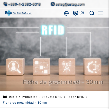
+886-4-2382-6318
astag@astag.com
0
Ficha de proximidad - 30mm
Inicio
Productos
Etiqueta RFID
Token RFID
Ficha de proximidad - 30mm