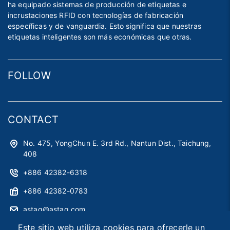
ha equipado sistemas de producción de etiquetas e
incrustaciones RFID con tecnologías de fabricación
específicas y de vanguardia. Esto significa que nuestras
etiquetas inteligentes son más económicas que otras.
FOLLOW
CONTACT
No. 475, YongChun E. 3rd Rd., Nantun Dist., Taichung,
408
+886 42382-6318
+886 42382-0783
astag@astag.com
Este sitio web utiliza cookies para ofrecerle un
roger@astag.com