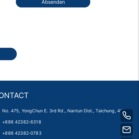
Absenden
ONTACT
No. 475, YongChun E. 3rd Rd., Nantun Dist., Taichung, 408
+886 42382-6318
+886 42382-0783