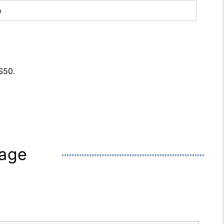
o
S50.
rage