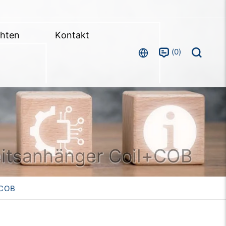
chten
Kontakt
0
eitsanhänger Coil+COB
+COB