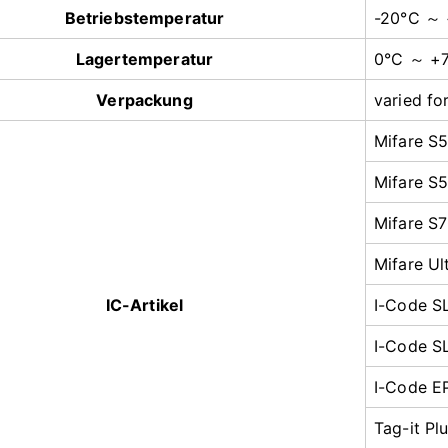
Betriebstemperatur
-20°C ～
Lagertemperatur
0°C ～ +
Verpackung
varied fo
Mifare S
Mifare S5
Mifare S
Mifare Ult
IC-Artikel
I-Code SL
I-Code S
I-Code E
Tag-it Pl