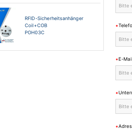
RFID-Sicherheitsanhänger
Coil+COB
Telef
POH03C
E-Mai
Unte
Adres