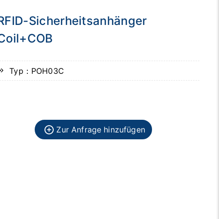
RFID-Sicherheitsanhänger
Coil+COB
Typ：POH03C
Zur Anfrage hinzufügen