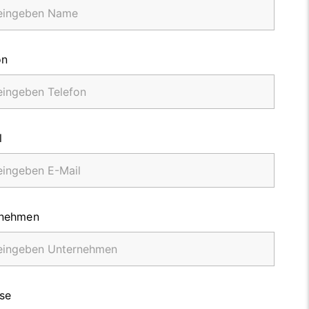
on
l
rnehmen
se