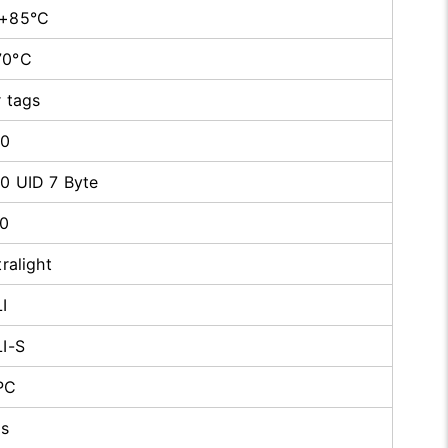
 +85°C
70°C
r tags
50
0 UID 7 Byte
70
ralight
I
LI-S
PC
us