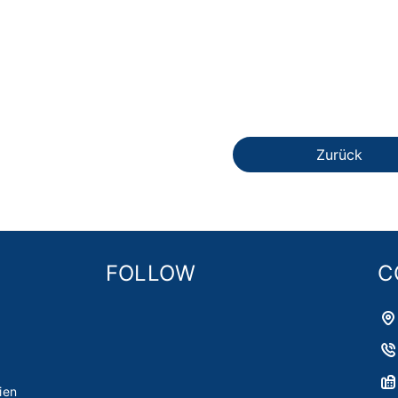
Zurück
FOLLOW
C
t
ien