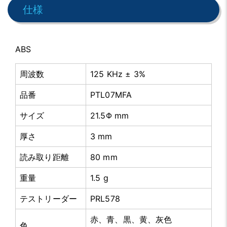
仕様
ABS
周波数
125 KHz ± 3%
品番
PTL07MFA
サイズ
21.5Φ mm
厚さ
3 mm
読み取り距離
80 mm
重量
1.5 g
テストリーダー
PRL578
赤、青、黒、黄、灰色
色