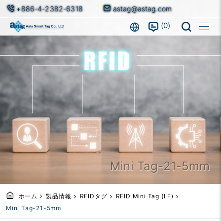
+886-4-2382-6318
astag@astag.com
0
Mini Tag-21-5mm
ホーム
製品情報
RFIDタグ
RFID Mini Tag (LF)
Mini Tag-21-5mm