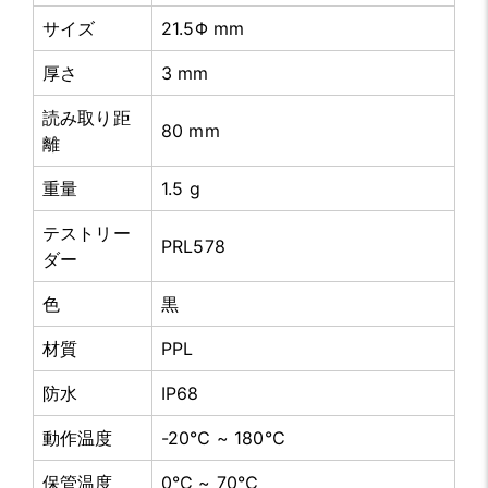
サイズ
21.5Φ mm
厚さ
3 mm
読み取り距
80 mm
離
重量
1.5 g
テストリー
PRL578
ダー
色
黒
材質
PPL
防水
IP68
動作温度
-20℃ ~ 180℃
保管温度
0℃ ~ 70℃