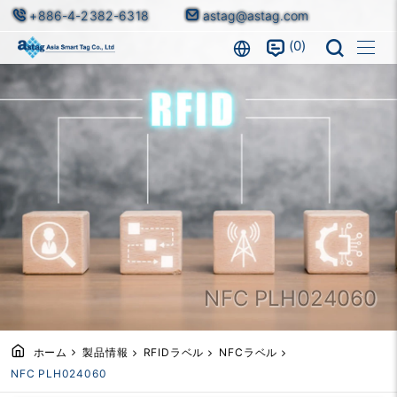
+886-4-2382-6318
astag@astag.com
0
NFC PLH024060
ホーム
製品情報
RFIDラベル
NFCラベル
NFC PLH024060