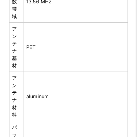
数
13.56 MHz
帯
域
ア
ン
テ
PET
ナ
基
材
ア
ン
テ
aluminum
ナ
材
料
パ
ッ