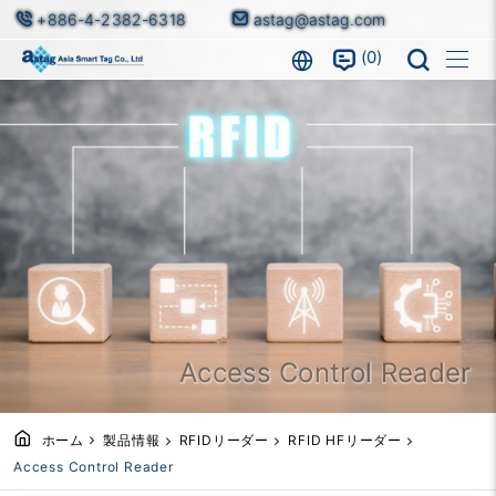
+886-4-2382-6318
astag@astag.com
0
Access Control Reader
ホーム
製品情報
RFIDリーダー
RFID HFリーダー
Access Control Reader