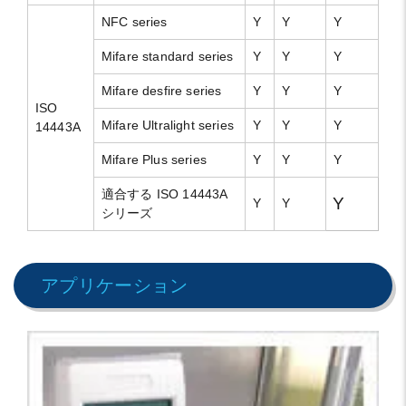
NFC series
Y
Y
Y
Mifare standard series
Y
Y
Y
Mifare desfire series
Y
Y
Y
ISO
Mifare Ultralight series
Y
Y
Y
14443A
Mifare Plus series
Y
Y
Y
適合する ISO 14443A
Y
Y
Y
シリーズ
アプリケーション