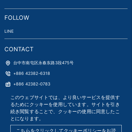
FOLLOW
LINE
CONTACT
台中市南屯区永春东路3段475号
+886 42382-6318
+886 42382-0783
astag@astag.com
このウェブサイトでは、より良いサービスを提供す
るためにクッキーを使用しています。サイトを引き
roger@astag.com
続き閲覧することで、クッキーの使用に同意したこ
とになります。
2026 © Asia Smart Tag Co., Ltd.
Designed by
首岳資訊
.
こちらをクリックしてクッキーポリシーをお読