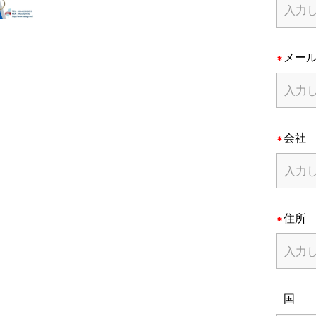
メー
会社
住所
国