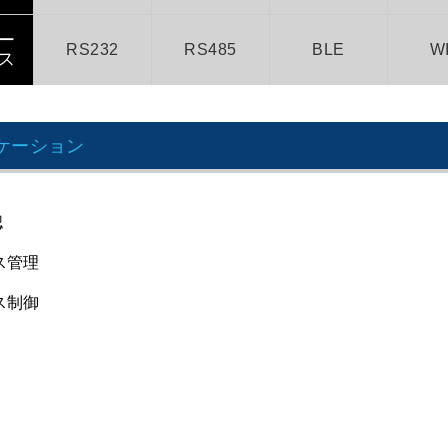
ー
RS232
RS485
BLE
WI
ス
ケーション
認
セス管理
セス制御