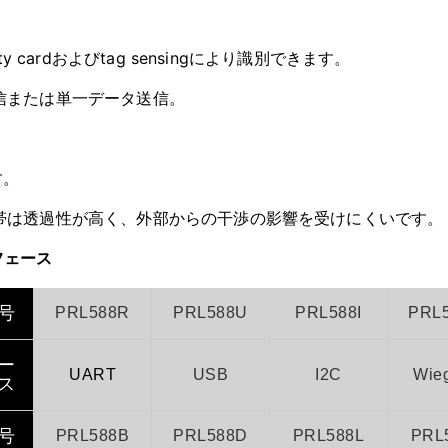
imity cardおよびtag sensingにより識別できます。
送信または単一データ送信。
す。
波帯は透過性が高く、外部からの干渉の影響を受けにくいです。
フェース
号
PRL588R
PRL588U
PRL588I
PRL
ー
UART
USB
I2C
Wie
ス
号
PRL588B
PRL588D
PRL588L
PRL