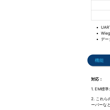
UA
Wie
デー
機能
対応：
1. EM
2. これら
ーバーな