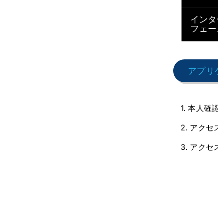
インタ
フェー
アプリ
1. 本人確
2. アク
3. アク