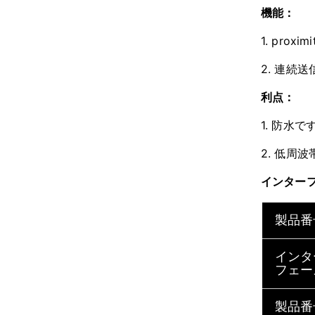
機能：
1. prox
2. 連続
利点：
1. 防水で
2. 低周
インター
製品番
インタ
フェー
製品番