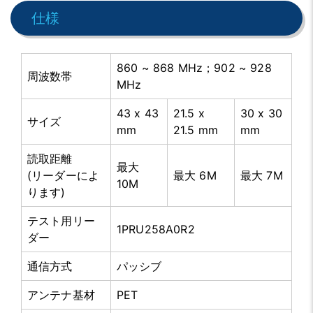
仕様
860 ~ 868 MHz；902 ~ 928
周波数帯
MHz
43 x 43
21.5 x
30 x 30
サイズ
mm
21.5 mm
mm
読取距離
最大
(リーダーによ
最大 6M
最大 7M
10M
ります)
テスト用リー
1PRU258A0R2
ダー
通信方式
パッシブ
アンテナ基材
PET