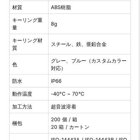
材質
ABS樹脂
キーリング重
8g
量
キーリング材
スチール、鉄、亜鉛合金
質
グレー、ブルー（カスタムカラー
色
対応）
防水
IP66
動作温度
-40°C ~ 70°C
加工方法
超音波溶着
200 個 / 箱
梱包
20 箱 / カートン
ISO-14443A / ISO-14443B / ISO