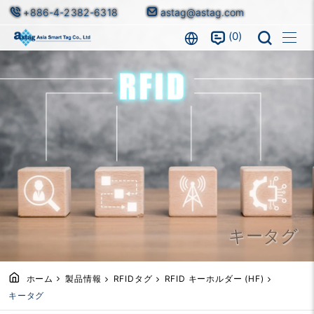
+886-4-2382-6318
astag@astag.com
0
キータグ
ホーム
製品情報
RFIDタグ
RFID キーホルダー (HF)
キータグ