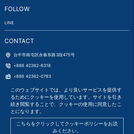
FOLLOW
LINE
CONTACT
台中市南屯区永春东路3段475号
+886 42382-6318
+886 42382-0783
astag@astag.com
このウェブサイトでは、より良いサービスを提供す
るためにクッキーを使用しています。サイトを引き
roger@astag.com
続き閲覧することで、クッキーの使用に同意したこ
とになります。
2026 © Asia Smart Tag Co., Ltd.
Designed by
首岳資訊
.
こちらをクリックしてクッキーポリシーをお読
サイトマップ
みください。